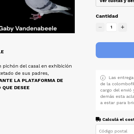
Ver cuotas y d
Cantidad
1
LE
 pichón del casal en exhibición
etado de sus padres,
Las entregan
IANTE LA PLATAFORMA DE
de la colombofi
O QUE DESEE
cargo del envió 
demás esta acla
a estar para bri
Calculá el cos