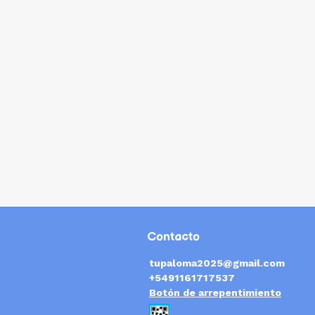
Contacto
tupaloma2025@gmail.com
+5491161717537
Botón de arrepentimiento