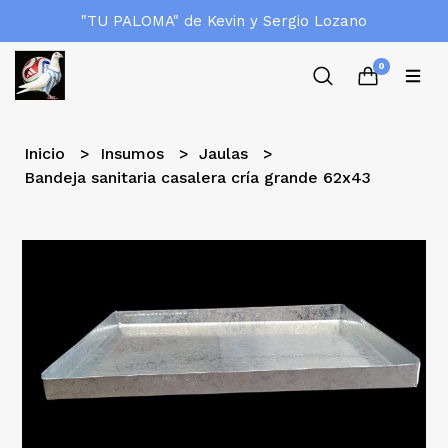
"TU PALOMA" de Kevin y Sergio Lozano
0
Inicio
Insumos
Jaulas
Bandeja sanitaria casalera cría grande 62x43