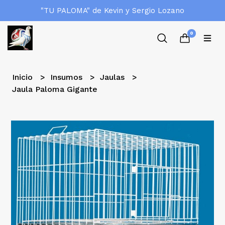
"TU PALOMA" de Kevin y Sergio Lozano
0
Inicio
Insumos
Jaulas
Jaula Paloma Gigante