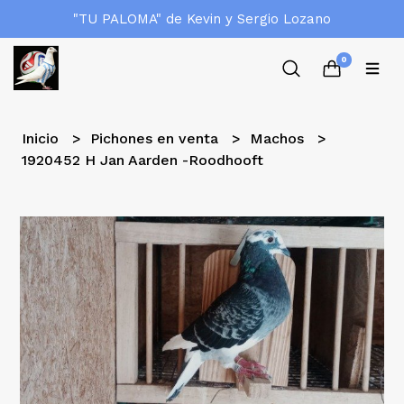
"TU PALOMA" de Kevin y Sergio Lozano
0
Inicio
Pichones en venta
Machos
1920452 H Jan Aarden -Roodhooft