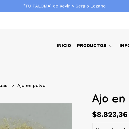
"TU PALOMA" de Kevin y Sergio Lozano
INICIO
PRODUCTOS
INF
rbas
Ajo en polvo
Ajo en
$8.823,36