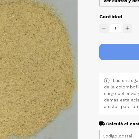
Ver cuotas y d
Cantidad
1
Las entregan
de la colombofi
cargo del envió 
demás esta acla
a estar para bri
Calculá el cos